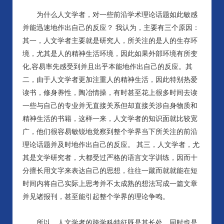
为什么人文学者，对一些前沿学术理论话题如此敏感
并能迅速地作出自己的反应？
我认为，主要有三个原因：
其一，人文学者主要就是研究人，所关注的是人的生存环
境，尤其是人的精神生活环境，因此如果外部环境有所变
化
,容易率先感受到并且出乎本能地作出自己的反应。其
二，由于人文学者更加注重人的精神生活，因此特别热爱
读书，修身养性，陶冶情操，有时甚至花上很多时间去读
一些与自己的专业并无直接关系但却直接关涉自身物质和
精神生活的书籍，这样一来，人文学者的知识面就比较宽
广，他们很容易敏锐地觉察到整个学界当下所关注的前沿
理论话题并及时地作出自己的反应。 其三，人文学者，尤
其是文学研究者，大都受过严格的语言文字训练，因而十
分擅长用文字来表达自己的思想，往往一蹴而就就能在短
时间内将自己实际上思考并不太成熟的想法写成一篇文章
并见诸报刊，甚至能引起整个学界的理论争鸣。
所以，人文学者的跨学科特征既是其长处，同时也是