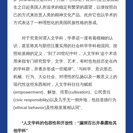
生之日起美国人所追求的稳定和繁荣的愿望，以便按照自
己的方式来欣赏人类的精神文化产品。此外它也以学术的
方式表达了一种理想化的美国民族性格的形成。
对于究竟何谓人文学科，学界还一度有着模糊的认
识，甚至将其与那些注重实用的社会科学学科相混同。按
照哈派姆的定义，
“到了20世纪中叶，‘人文学科’这个术语
用来指专门研究哲学、文学、艺术，有时也包括历史在内
的学科群，并逐步形成一些规律”。“与科学、意识形态、
机械、行为、大众社会、对理性的弘扬以及一般意义上的
现代性这些东西相对，人文学科往往与赋权
(empowerment)、解放、培育(cultivation)、公民责任
(civic responsibility)以及几乎无一例外地，包括道德行为
(ethical behavior)及性格发展相认同”。
*人文学科的包容性和开放性：“漏洞百出并暴露给其
他学科”