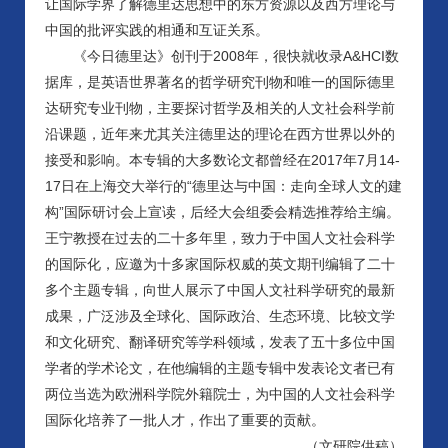
让国际学界了解德里达思想中的东方资源以及西方理论与
中国的批评实践的相通和互证关系。
《今日德里达》创刊于2008年，很快就收录A&HCI数
据库，是英语世界著名的哲学研究刊物和唯一的国际德里
达研究专业刊物，主要探讨哲学及相关的人文社会科学前
沿课题，近年来尤其关注德里达的理论在西方世界以外的
接受和影响。本专辑的大多数论文都曾经在2017年7月14-
17日在上海交大举行的“德里达与中国：走向全球人文的建
构”国际研讨会上宣读，后经大会组委会精选推荐给主编。
王宁教授在过去的二十多年里，致力于中国人文社会科学
的国际化，应邀为十多家国际权威的英文期刊编辑了二十
多个主题专辑，向世人展示了中国人文社科学研究的最新
成果，广泛涉及全球化、国际政治、生态环境、比较文学
和文化研究、翻译研究等学科领域，发表了五十多位中国
学者的学术论文，在他编辑的主题专辑中发表论文者已有
两位当选为欧洲科学院外籍院士，为中国的人文社会科学
国际化培养了一批人才，作出了重要的贡献。
（文研院供稿）