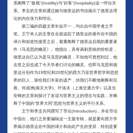
系阐释了“敌视”(hostility)与“好客”(hospitality)这一悖论关
系。李圭的文章则通过她与德里达的书信揭示了德里达理
论的内在张力和悖论。
第三编的四篇文章长短不一，均出自中国学者之手
笔。王宁本人的文章在全面追踪了德里达的著作在中国的
译介和创造性接受之后，着重阐释了德里达后期的重要著
作《马克思的幽灵》。他指出，具有讽刺意味的恰恰是，
德里达自己认为是马克思的幽灵，不知他可曾想到过，他
去世之后也成了今天学者们讨论的幽灵。也即马克思和德
里达分别作为19世纪和20世纪的西方乃至世界哲学和思想
界的巨人，留给我们丰富的遗产，供我们不断地阐释和完
善。何成洲(南京大学)、叶洛夫（上海交通大学）以及生
安锋的文章则探讨了友谊与世界主义的理念与实践，并阐
释了中国的“世界大同”思想与世界主义的平行关系。
王宁和李圭共同撰写了导论(Introduction)，并在导论
中指出，他们之所要编辑这一主题专辑，就是要向西方学
界揭示德里达在中国的译介和由此产生的变异，特别是要