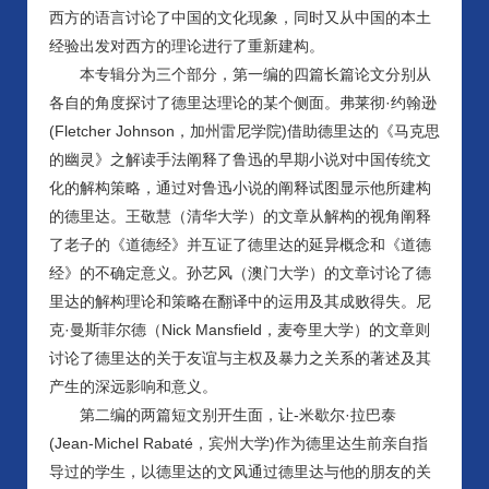
西方的语言讨论了中国的文化现象，同时又从中国的本土
经验出发对西方的理论进行了重新建构。
本专辑分为三个部分，第一编的四篇长篇论文分别从
各自的角度探讨了德里达理论的某个侧面。弗莱彻·约翰逊
(Fletcher Johnson，加州雷尼学院)借助德里达的《马克思
的幽灵》之解读手法阐释了鲁迅的早期小说对中国传统文
化的解构策略，通过对鲁迅小说的阐释试图显示他所建构
的德里达。王敬慧（清华大学）的文章从解构的视角阐释
了老子的《道德经》并互证了德里达的延异概念和《道德
经》的不确定意义。孙艺风（澳门大学）的文章讨论了德
里达的解构理论和策略在翻译中的运用及其成败得失。尼
克·曼斯菲尔德（Nick Mansfield，麦夸里大学）的文章则
讨论了德里达的关于友谊与主权及暴力之关系的著述及其
产生的深远影响和意义。
第二编的两篇短文别开生面，让-米歇尔·拉巴泰
(Jean-Michel Rabaté，宾州大学)作为德里达生前亲自指
导过的学生，以德里达的文风通过德里达与他的朋友的关